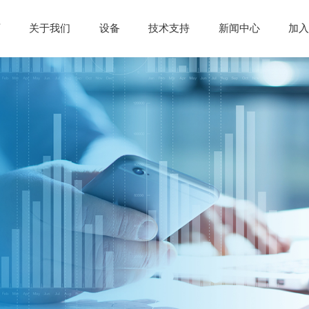
页
关于我们
设备
技术支持
新闻中心
加