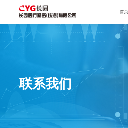
首
联系我们