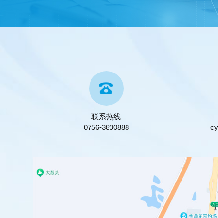
联系热线
0756-3890888
cy